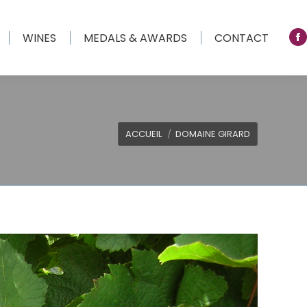
o
in
WINES
MEDALS & AWARDS
CONTACT
F
n
p
w
o
in
n
Vous êtes ici :
w
ACCUEIL
DOMAINE GIRARD